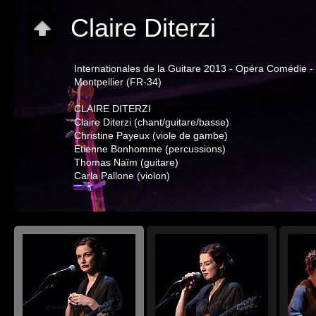
Claire Diterzi
Internationales de la Guitare 2013 - Opéra Comédie -
Montpellier (FR-34)
CLAIRE DITERZI
Claire Diterzi (chant/guitare/basse)
Christine Payeux (viole de gambe)
Etienne Bonhomme (percussions)
Thomas Naïm (guitare)
Carla Pallone (violon)